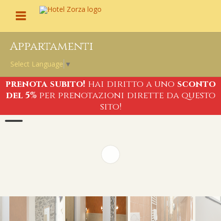
Hotel Zorza
Appartamenti Stevi - Riomaggiore
Menu
Appartamenti
Select Language
▼
prenota subito!
hai diritto a uno
sconto
del 5%
per prenotazioni dirette da questo
sito!